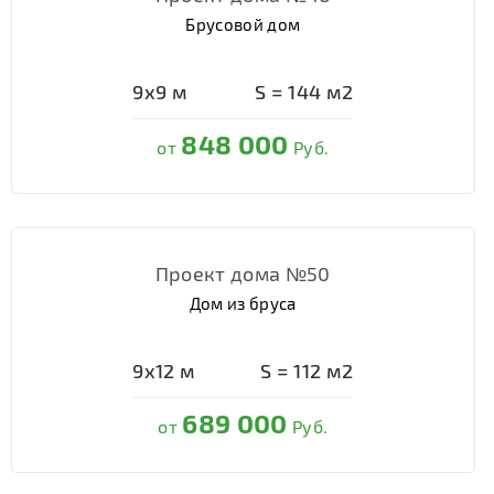
Брусовой дом
9х9
м
S =
144
м2
848 000
от
Руб.
Проект дома №50
Дом из бруса
9х12
м
S =
112
м2
689 000
от
Руб.