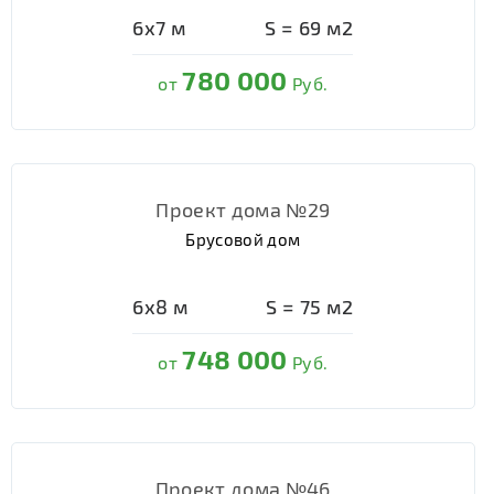
6х7
м
S =
69
м2
780 000
от
Руб.
Проект дома №29
Брусовой дом
6х8
м
S =
75
м2
748 000
от
Руб.
Проект дома №46