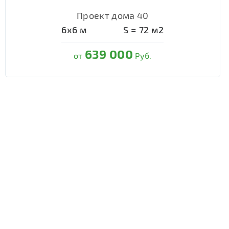
Проект дома 40
6х6
м
S =
72
м2
639 000
от
Руб.