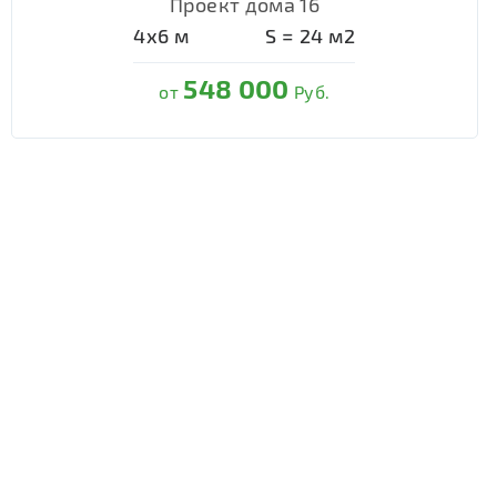
Проект дома 16
4х6
м
S =
24
м2
548 000
от
Руб.