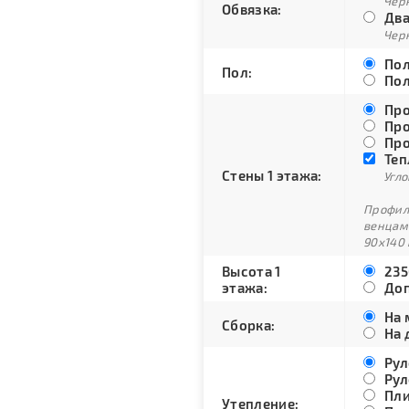
Черн
Обвязка:
Два
Черн
Пол
Пол:
Пол
Про
Про
Про
Теп
Стены 1 этажа:
Угло
Профили
венцам
90х140 
Высота 1
235
этажа:
Доп
На 
Сборка:
На 
Рул
Рул
Пли
Утепление: