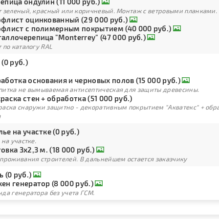
епица ондулин (11 000 руб.)
т зеленый, красный или коричневый. Монтаж с ветровыми планками.
флист оцинкованный (29 000 руб.)
флист с полимерным покрытием (40 000 руб.)
аллочерепица "Monterrey" (47 000 руб.)
 по каталогу RAL
 (0 руб.)
аботка основания и черновых полов (15 000 руб.)
питка не вымываемая антисептическая для защиты древесины.
раска стен + обработка (51 000 руб.)
раска снаружи защитно - декоративным покрытием "Акватекс" + обра
а
ье на участке (0 руб.)
 на участке.
овка 3х2,3 м. (18 000 руб.)
 проживания строителей. В дальнейшем остается заказчику
ь (0 руб.)
ен генератор (8 000 руб.)
да генератора без учета ГСМ.