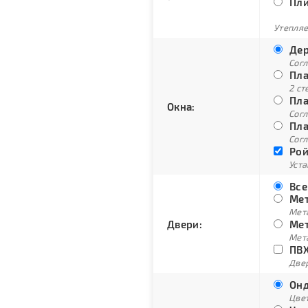
Пли
Утепляе
Дер
Сог
Пла
2 ст
Пла
Окна:
Согл
Пла
Согл
Рой
Уст
Все
Мет
Мет
Двери:
Мет
Мет
ПВХ
Двер
Онд
Цве