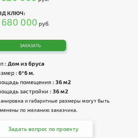
ОД КЛЮЧ:
680 000
т
руб.
ЗАКАЗАТЬ
ип
: Дом из бруса
змер :
6*6 м.
лощадь помещения
: 36 м2
лощадь застройки
: 36 м2
анировка и габаритные размеры могут быть
менены по желанию заказчика.
Задать вопрос по проекту