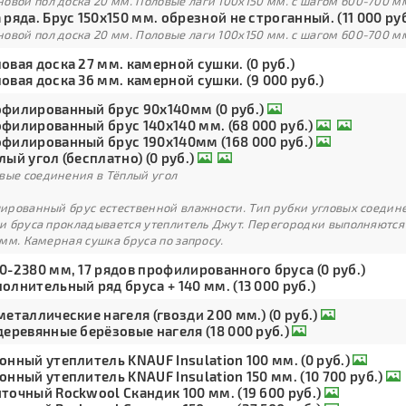
овой пол доска 20 мм. Половые лаги 100х150 мм. с шагом 600-700 м
 ряда. Брус 150х150 мм. обрезной не строганный. (11 000 руб
овой пол доска 20 мм. Половые лаги 100х150 мм. с шагом 600-700 м
овая доска 27 мм. камерной сушки. (0 руб.)
овая доска 36 мм. камерной сушки. (9 000 руб.)
филированный брус 90х140мм (0 руб.)
филированный брус 140х140 мм. (68 000 руб.)
филированный брус 190х140мм (168 000 руб.)
лый угол (бесплатно) (0 руб.)
вые соединения в Тёплый угол
рованный брус естественной влажности. Тип рубки угловых соедине
и бруса прокладывается утеплитель Джут. Перегородки выполняются
мм. Камерная сушка бруса по запросу.
0-2380 мм, 17 рядов профилированного бруса (0 руб.)
олнительный ряд бруса + 140 мм. (13 000 руб.)
металлические нагеля (гвозди 200 мм.) (0 руб.)
деревянные берёзовые нагеля (18 000 руб.)
онный утеплитель KNAUF Insulation 100 мм. (0 руб.)
онный утеплитель KNAUF Insulation 150 мм. (10 700 руб.)
точный Rockwool Скандик 100 мм. (19 600 руб.)