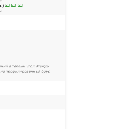
м.
.)
м.
ний в теплый угол. Между
 из профилированный брус