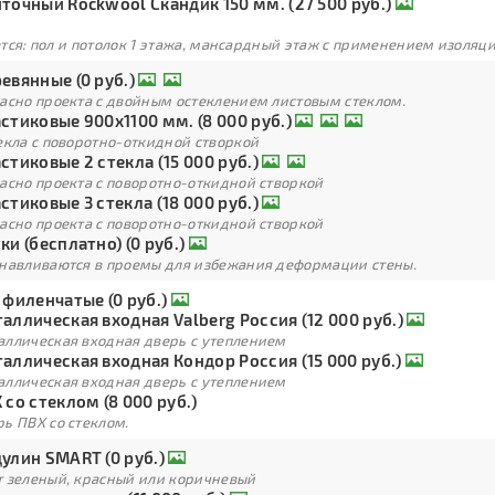
точный Rockwool Скандик 150 мм. (27 500 руб.)
тся: пол и потолок 1 этажа, мансардный этаж с применением изоля
евянные (0 руб.)
ласно проекта с двойным остеклением листовым стеклом.
стиковые 900х1100 мм. (8 000 руб.)
екла с поворотно-откидной створкой
стиковые 2 стекла (15 000 руб.)
асно проекта с поворотно-откидной створкой
стиковые 3 стекла (18 000 руб.)
асно проекта с поворотно-откидной створкой
ки (бесплатно) (0 руб.)
анавливаются в проемы для избежания деформации стены.
 филенчатые (0 руб.)
аллическая входная Valberg Россия (12 000 руб.)
аллическая входная дверь с утеплением
аллическая входная Кондор Россия (15 000 руб.)
аллическая входная дверь с утеплением
 со стеклом (8 000 руб.)
ь ПВХ со стеклом.
улин SMART (0 руб.)
т зеленый, красный или коричневый