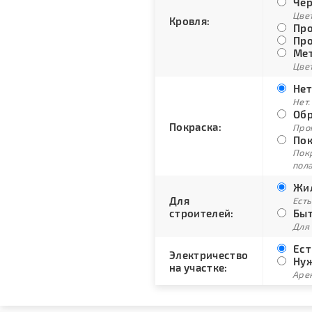
Чер
Цве
Кровля:
Про
Про
Мет
Цвет
Нет
Нет.
Обр
Покраска:
Про
Пок
Пок
пол
Жил
Для
Есть
строителей:
Быт
Для
Ест
Электричество
Нуж
на участке:
Арен