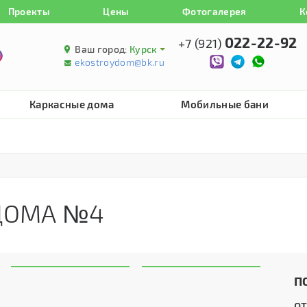
Проекты
Цены
Фотогалерея
К
022-22-92
+7 (921)
Ваш город:
Курск
ekostroydom@bk.ru
Каркасные дома
Мобильные бани
 ДОМА №4
П
о