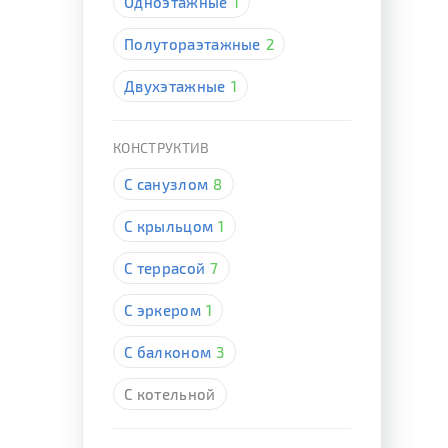
Одноэтажные
1
Полутораэтажные
2
Двухэтажные
1
КОНСТРУКТИВ
С санузлом
8
С крыльцом
1
С террасой
7
С эркером
1
С балконом
3
С котельной