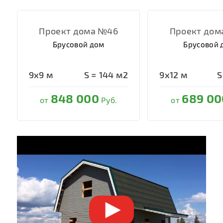
Проект дома №46
Проект дом
Брусовой дом
Брусовой 
9х9
м
S =
144
м2
9х12
м
S
848 000
689 00
от
Руб.
от