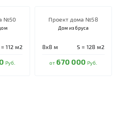
а №50
Проект дома №58
дом
Дом из бруса
 =
112
м2
8х8
м
S =
128
м2
0
670 000
Руб.
от
Руб.