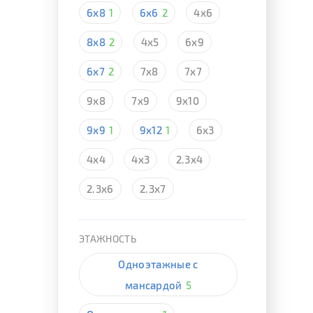
6х8
1
6х6
2
4х6
8х8
2
4х5
6х9
6х7
2
7х8
7х7
9х8
7х9
9х10
9х9
1
9х12
1
6х3
4х4
4х3
2.3х4
2.3х6
2.3х7
ЭТАЖНОСТЬ
Одноэтажные с
мансардой
5