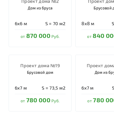
Проект дома №2
Проект до
Дом из бруса
Брусовой 
6х6
м
S =
70
м2
8х8
м
870 000
840 00
от
Руб.
от
Проект дома №19
Проект дом
Брусовой дом
Дом из бр
6х7
м
S =
73,5
м2
6х7
м
780 000
780 00
от
Руб.
от