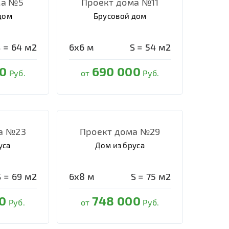
ма №5
Проект дома №11
дом
Брусовой дом
S =
64
м2
6х6
м
S =
54
м2
0
690 000
Руб.
от
Руб.
а №23
Проект дома №29
уса
Дом из бруса
S =
69
м2
6х8
м
S =
75
м2
0
748 000
Руб.
от
Руб.